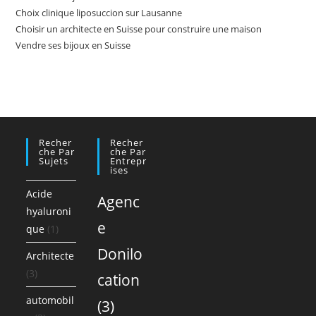
Choix clinique liposuccion sur Lausanne
Choisir un architecte en Suisse pour construire une maison
Vendre ses bijoux en Suisse
Recher
Recher
Che Par
Che Par
Sujets
Entrepr
Ises
Acide
Agenc
hyaluroni
e
que
(1)
Donilo
Architecte
(3)
cation
automobil
(3)