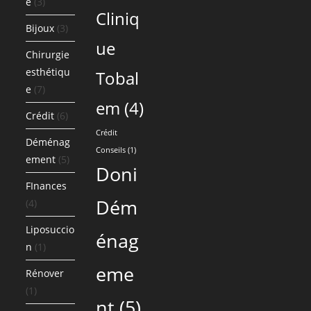
e
(3)
Cliniq
Bijoux
(3)
ue
Chirurgie
esthétiqu
Tobal
e
(7)
em
(4)
Crédit
(6)
Crédit
Déménag
Conseils
(1)
ement
(5)
Doni
FInances
Dém
(4)
Liposuccio
énag
n
(1)
eme
Rénover
(1)
nt
(5)