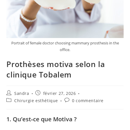
Portrait of female doctor choosing mammary prosthesis in the
office.
Prothèses motiva selon la
clinique Tobalem
Auteur/autrice
Publication
Sandra
février 27, 2026
de
publiée :
Post
Commentaires
Chirurgie esthétique
0 commentaire
la
category:
de
publication :
la
publication :
1. Qu’est‑ce que Motiva ?