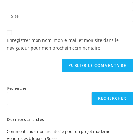
your
username
email
Saisir
to
address
l’URL
comment
to
de
A
comment
votre
Enregistrer mon nom, mon e-mail et mon site dans le
l
site
navigateur pour mon prochain commentaire.
t
(facultatif)
e
r
n
a
t
Rechercher
i
RECHERCHER
v
e
:
Derniers articles
Comment choisir un architecte pour un projet moderne
Vendre des bijoux en Suisse