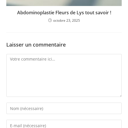
Abdominoplastie Fleurs de Lys tout savoir !
octobre 23, 2025
Laisser un commentaire
Comment
Enter
your
name
Enter
or