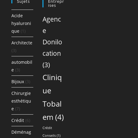
Sujets
Entrepr
Ises
Acide
Agenc
hyaluroni
e
que
(1)
Donilo
Architecte
(3)
cation
automobil
(3)
e
(3)
Cliniq
Bijoux
(3)
ue
Chirurgie
esthétiqu
Tobal
e
(7)
em
(4)
Crédit
(6)
Crédit
Déménag
Conseils
(1)