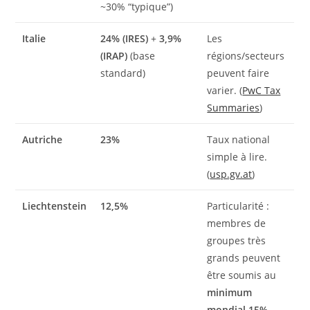
~30% “typique”)
Italie
24% (IRES)
+
3,9%
Les
(IRAP)
(base
régions/secteurs
standard)
peuvent faire
varier. (
PwC Tax
Summaries
)
Autriche
23%
Taux national
simple à lire.
(
usp.gv.at
)
Liechtenstein
12,5%
Particularité :
membres de
groupes très
grands peuvent
être soumis au
minimum
mondial 15%