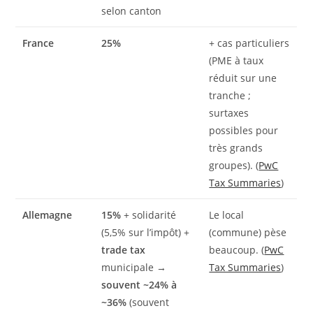
selon canton
France
25%
+ cas particuliers
(PME à taux
réduit sur une
tranche ;
surtaxes
possibles pour
très grands
groupes). (
PwC
Tax Summaries
)
Allemagne
15%
+ solidarité
Le local
(5,5% sur l’impôt) +
(commune) pèse
trade tax
beaucoup. (
PwC
municipale →
Tax Summaries
)
souvent ~24% à
~36%
(souvent