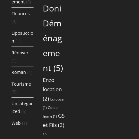
ement
(5)
Doni
FInances
Dém
(4)
Liposuccio
énag
n
(1)
eme
Rénover
(1)
nt
(5)
Roman
(1)
Enzo
Tourisme
location
(3)
(2)
Europcar
Uncategor
(1)
Golden
ized
(5)
GS
home
(1)
Web
(1)
et Fils
(2)
GS