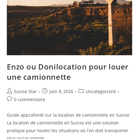
Enzo ou Donilocation pour louer
une camionnette
Auteur/autrice
Publication
Post
Suisse Star
juin 8, 2026
Uncategorized
de
publiée :
category:
Commentaires
0 commentaire
la
de
publication :
la
Guide approfondi sur la location de camionnette en Suisse
publication :
La location de camionnette en Suisse est une solution
pratique pour toutes les situations où l’on doit transporter
plus qu’un simple…