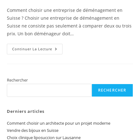
de
publication :
la
Comment choisir une entreprise de déménagement en
publication :
Suisse ? Choisir une entreprise de déménagement en
Suisse ne consiste pas seulement à comparer deux ou trois
prix. Un bon déménageur doit…
Choisir
Continuer La Lecture
Déménagement
En
Suisse
Rechercher
RECHERCHER
Derniers articles
Comment choisir un architecte pour un projet moderne
Vendre des bijoux en Suisse
Choix clinique liposuccion sur Lausanne