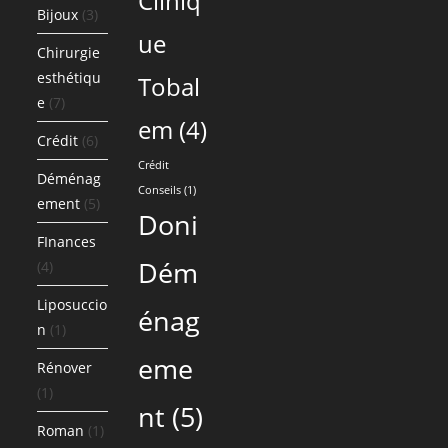
Cliniq
Bijoux
(3)
ue
Chirurgie
esthétiqu
Tobal
e
(7)
em
(4)
Crédit
(6)
Crédit
Déménag
Conseils
(1)
ement
(5)
Doni
FInances
Dém
(4)
Liposuccio
énag
n
(1)
eme
Rénover
(1)
nt
(5)
Roman
(1)