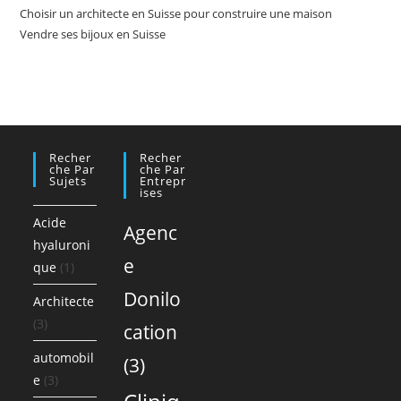
Choisir un architecte en Suisse pour construire une maison
Vendre ses bijoux en Suisse
Recher
Recher
Che Par
Che Par
Sujets
Entrepr
Ises
Acide
Agenc
hyaluroni
e
que
(1)
Donilo
Architecte
(3)
cation
automobil
(3)
e
(3)