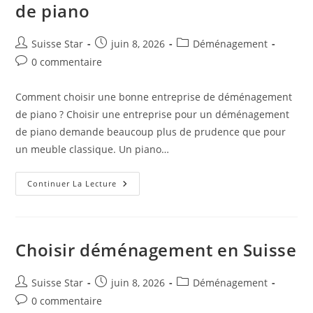
de piano
Auteur/autrice
Publication
Post
Suisse Star
juin 8, 2026
Déménagement
de
publiée :
category:
Commentaires
0 commentaire
la
de
publication :
la
Comment choisir une bonne entreprise de déménagement
publication :
de piano ? Choisir une entreprise pour un déménagement
de piano demande beaucoup plus de prudence que pour
un meuble classique. Un piano…
Entreprise
Continuer La Lecture
Pour
Déménagement
De
Piano
Choisir déménagement en Suisse
Auteur/autrice
Publication
Post
Suisse Star
juin 8, 2026
Déménagement
de
publiée :
category:
Commentaires
0 commentaire
la