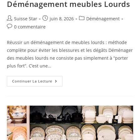
Déménagement meubles Lourds
Auteur/autrice
Publication
Post
Suisse Star
juin 8, 2026
Déménagement
de
publiée :
category:
Commentaires
0 commentaire
la
de
publication :
la
Réussir un déménagement de meubles lourds : méthode
publication :
complète pour éviter les blessures et les dégâts Déménager
des meubles lourds ne consiste pas simplement à “porter
plus fort”. C’est une…
Déménagement
Continuer La Lecture
Meubles
Lourds