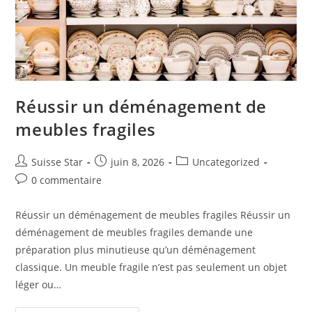
Réussir un déménagement de
meubles fragiles
Auteur/autrice
Publication
Post
Suisse Star
juin 8, 2026
Uncategorized
de
publiée :
category:
Commentaires
0 commentaire
la
de
publication :
la
Réussir un déménagement de meubles fragiles Réussir un
publication :
déménagement de meubles fragiles demande une
préparation plus minutieuse qu’un déménagement
classique. Un meuble fragile n’est pas seulement un objet
léger ou…