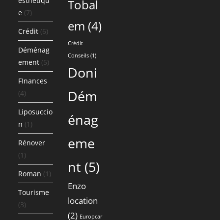
esthétiqu
Tobal
e
(7)
em
(4)
Crédit
(6)
Crédit
Déménag
Conseils
(1)
ement
(5)
Doni
FInances
Dém
(4)
Liposuccio
énag
n
(1)
eme
Rénover
(1)
nt
(5)
Roman
(1)
Enzo
Tourisme
location
(3)
(2)
Europcar