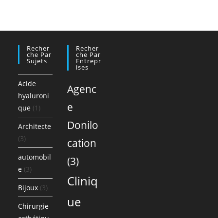
Recher
Recher
Che Par
Che Par
Sujets
Entrepr
Ises
Acide
Agenc
hyaluroni
e
que
(1)
Donilo
Architecte
(3)
cation
automobil
(3)
e
(3)
Cliniq
Bijoux
(3)
ue
Chirurgie